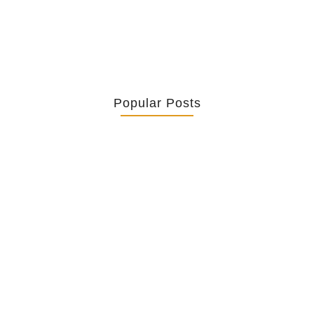
Popular Posts
Retrouver La Spiritualité De Ses…
July 16, 2026
Catholicity Is Not Uniformity
July 14, 2026