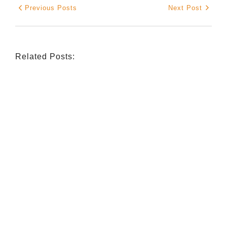
Previous Posts
Next Post
Related Posts:
INDIGENOUS SPIRITUALITY
,
MISSION
,
OPINION
Retrouver La Spiritualité De Ses
Ancêtres À Travers La Mission
July 16, 2026
/
CATHOLIC THEOLOGY
,
NIGERIAN CATHOLIC CHURCH
,
OPINION
Catholicity Is Not Uniformity
July 14, 2026
/