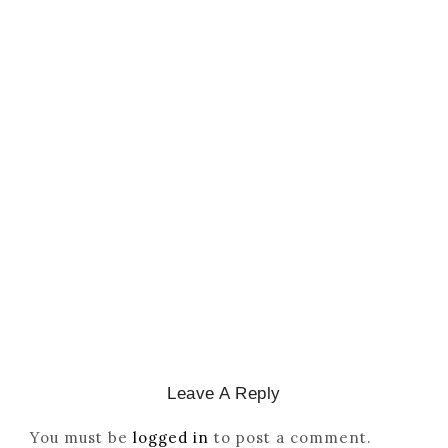
CATHOLICITY IN IGBO LAND
,
COLONISATION
How Igbo Religion Was
Reordered By Igala And
Missionaries
March 2, 2026
/
Leave A Reply
You must be
logged in
to post a comment.