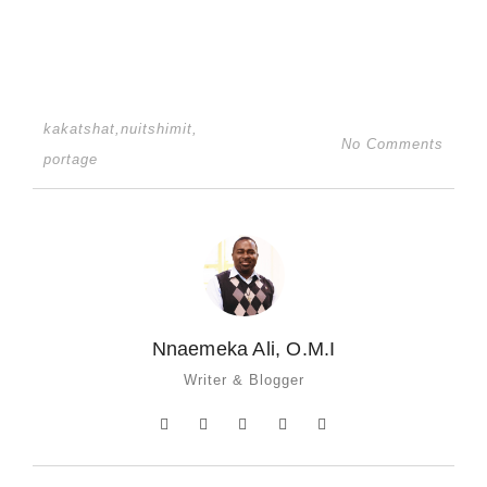
kakatshat
,
nuitshimit
,
No Comments
portage
Nnaemeka Ali, O.M.I
Writer & Blogger