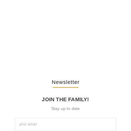
Shaming…
February 20, 2026
The Journey Of “NA” In…
October 3, 2025
Newsletter
JOIN THE FAMILY!
Stay up to date