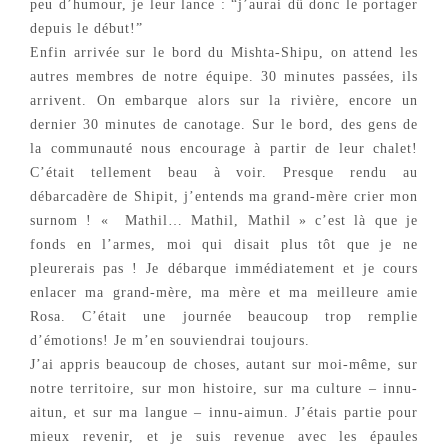
peu d’humour, je leur lance : “j’aurai dû donc le portager
depuis le début!”
Enfin arrivée sur le bord du Mishta-Shipu, on attend les
autres membres de notre équipe. 30 minutes passées, ils
arrivent. On embarque alors sur la rivière, encore un
dernier 30 minutes de canotage. Sur le bord, des gens de
la communauté nous encourage à partir de leur chalet!
C’était tellement beau à voir. Presque rendu au
débarcadère de Shipit, j’entends ma grand-mère crier mon
surnom ! « Mathil… Mathil, Mathil » c’est là que je
fonds en l’armes, moi qui disait plus tôt que je ne
pleurerais pas ! Je débarque immédiatement et je cours
enlacer ma grand-mère, ma mère et ma meilleure amie
Rosa. C’était une journée beaucoup trop remplie
d’émotions! Je m’en souviendrai toujours.
J’ai appris beaucoup de choses, autant sur moi-même, sur
notre territoire, sur mon histoire, sur ma culture – innu-
aitun, et sur ma langue – innu-aimun. J’étais partie pour
mieux revenir, et je suis revenue avec les épaules