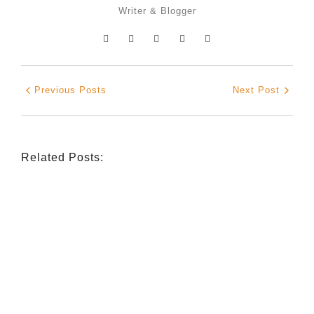
Writer & Blogger
Previous Posts
Next Post
Related Posts:
INDIGENOUS SPIRITUALITY
,
MISSION
,
OPINION
Retrouver La Spiritualité De Ses
Ancêtres À Travers La Mission
July 16, 2026
/