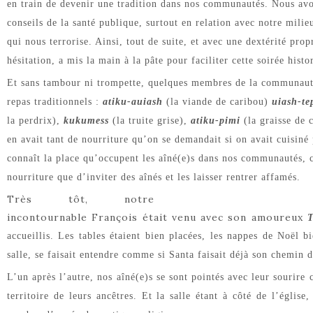
en train de devenir une tradition dans nos communautés. Nous av
conseils de la santé publique, surtout en relation avec notre milie
qui nous terrorise. Ainsi, tout de suite, et avec une dextérité pro
hésitation, a mis la main à la pâte pour faciliter cette soirée histo
Et sans tambour ni trompette, quelques membres de la communauté
repas
traditionnels
:
atiku-auiash
(la viande de caribou)
uiash-te
la perdrix),
kukumess
(la truite grise),
atiku-pimi
(la graisse de 
en avait tant de nourriture qu’on se demandait si on avait
cuisiné
connaît la place qu’occupent les aîné(e)s dans nos communautés, c’
nourriture que d’inviter des aînés et les laisser rentrer affamés.
Très tôt, notre
incontournable François était venu avec son amoureux
T
accueillis. Les tables étaient bien
placées
, les nappes de Noël bi
salle, se faisait entendre comme si Santa faisait déjà son chemin d
L’un après l’autre, nos aîné(e)s se sont pointés avec leur sourire 
territoire de leurs ancêtres. Et la salle étant à côté de l’églis