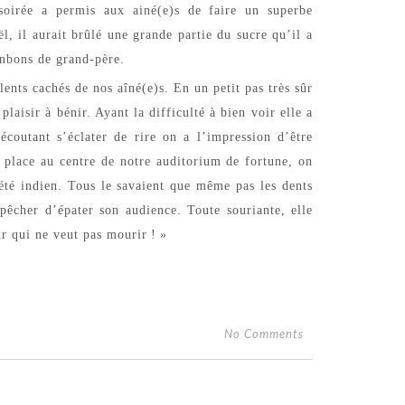
 soirée a permis aux ainé(e)s de faire un superbe
ël, il aurait brûlé une grande partie du sucre qu’il a
onbons de grand-père.
alents cachés de nos aîné(e)s. En un petit pas très
sûr
plaisir à bénir. Ayant la difficulté à bien voir elle a
outant s’éclater de rire on a l’impression d’être
a place au centre de notre auditorium de fortune, on
été indien. Tous le savaient que même pas les dents
mpêcher d’épater son audience.
Toute
souriante, elle
r qui ne veut pas mourir
!
»
No Comments