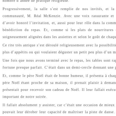
nombre d’année de pratique religieuse.
Progressivement, la salle s’est remplie de nos invités, et l
communauté, M. Réal McKenzie. Avec une voix rassurante et so
d’avoir honoré l’invitation, et, aussi pour leur rôle dans la comm
bénédiction du repas. Et, comme si les plats de nourritures é
soigneusement alignées dans les assiettes et selon le goût de chaq
Ce rite très antique s’est déroulé religieusement avec la possibil
plus d’appétits ou qui voulaient déguster un petit peu plus d’un me
Une fois que nous avons terminé avec le repas, les tables sont r
fortune presque parfait. C’était dans un demi-cercle donnant une 
Et, comme le père Noël était de bonne humeur, il présenta à chaq
père Noël étant proche de sa maison, il prenait plaisir à deman
présentait pour recevoir son cadeau de Noël. Il leur fallait exéc
important de notre soirée.
Il fallait absolument y assister, car c’était une occasion de mie
pouvait leur dérober leur capacité de maîtriser la piste de danse. 