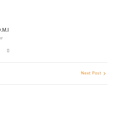
.M.I
er
Next Post