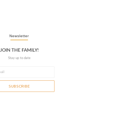
rney Of “NA” In…
3, 2025
Newsletter
JOIN THE FAMILY!
Stay up to date
SUBSCRIBE