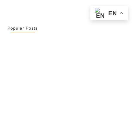
EN
Popular Posts
r La Spiritualité De Ses…
2026
ity Is Not Uniformity