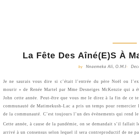
La Fête Des Aîné(e)s À 
by
Nnaemeka Ali, O.M.I
-
Dec
Je ne saurais vous dire si c’était l’entrée du père Noël ou l’
mourir » de Renée
Martel
par Mme Desneiges McKenzie qui a ét
John cette année. Peut-être que vous me le direz à la fin de ce
communauté de Matimekush-Lac a pris un temps pour remercier les
de la communauté. C’est toujours l’un des
évènements
qui rend le
Cette année, à cause de la pandémie, on se demandait
s’il
fallait 
arrivé à un consensus selon lequel il sera contreproductif de ne p