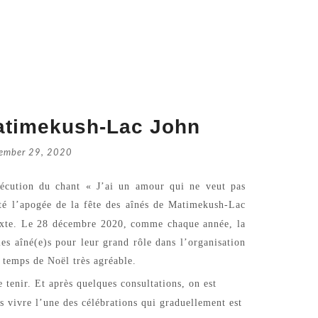
Matimekush-Lac John
ember 29, 2020
exécution du chant « J’ai un amour qui ne veut pas
é l’apogée de la fête des aînés de Matimekush-Lac
 texte. Le 28 décembre 2020, comme chaque année, la
Retrouve
 aîné(e)s pour leur grand rôle dans l’organisation
July 16, 
 temps de Noël très agréable.
le tenir. Et après quelques
consultations
, on est
Catholic
as vivre l’une des célébrations qui graduellement est