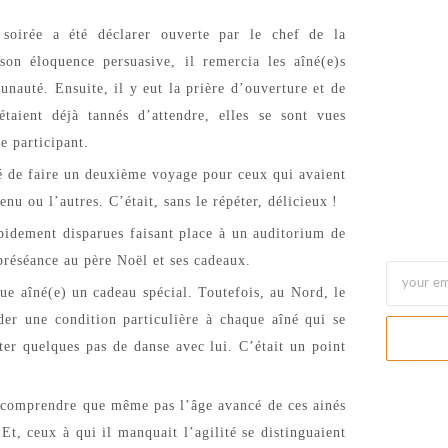
The Jou
October 
a soirée a été déclarer ouverte par le chef de la
n éloquence persuasive, il remercia les aîné(e)s
unauté. Ensuite, il y eut la prière d’ouverture et de
taient déjà tannés d’attendre, elles se sont vues
ue participant.
ité de faire un deuxième voyage pour ceux qui avaient
nu ou l’autres. C’était, sans le répéter, délicieux
!
apidement disparues faisant place à un auditorium de
préséance au père Noël et ses cadeaux.
ue aîné(e) un cadeau spécial. Toutefois, au Nord, le
der une condition particulière à chaque aîné qui se
uter quelques pas de danse avec lui. C’était un point
ux comprendre que même pas l’âge avancé de ces ainés
Et, ceux à qui il manquait l’agilité se distinguaient