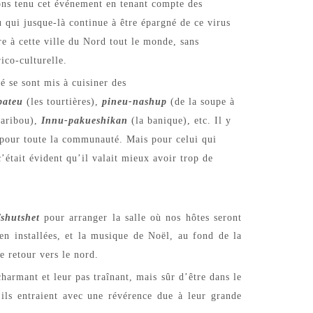
ons tenu cet événement en tenant compte des
July 14,
u qui jusque-là continue à être épargné de ce virus
pre à cette ville du Nord tout le monde, sans
rico-culturelle.
 se sont mis à cuisiner des
pateu
(les tourtières),
pineu-nashup
(de la soupe à
How Igb
caribou),
Innu-pakueshikan
(la banique), etc. Il y
March 2,
pour toute la communauté. Mais pour celui qui
était évident qu’il valait mieux avoir trop de
The Hypo
Shamin
shutshet
pour arranger la salle où nos hôtes seront
February
en installées, et la musique de Noël, au fond de la
e retour vers le nord.
charmant et leur pas traînant, mais sûr d’être dans le
e, ils entraient avec une révérence due à leur grande