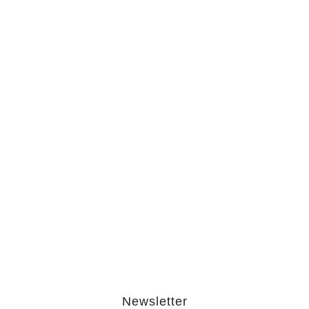
March 2, 2026
The Hypocrisy Behind Public
Shaming…
February 20, 2026
The Journey Of “NA” In…
October 3, 2025
Newsletter