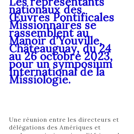
Les représentants
nationaux des
Œuvres Pontificales
Missionnaires se
rassemblent au
Manoir d’Youville,
Châteauguay, du 24
au 26 octobre 2023,
pour un symposium
International de la
Missiologie.
Une réunion entre les directeurs et
délégations des Amériques et