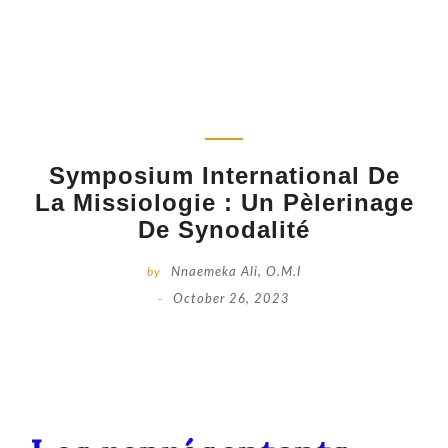
Symposium International De
La Missiologie : Un Pèlerinage
De Synodalité
by
Nnaemeka Ali, O.M.I
-
October 26, 2023