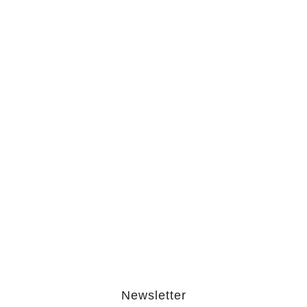
The Hypocrisy Behind Public
Shaming…
February 20, 2026
The Journey Of “NA” In…
October 3, 2025
Newsletter