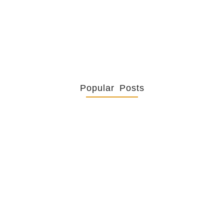
Iwene est envoyé dans « le village...
Popular Posts
Retrouver La Spiritualité De
Ses…
July 16, 2026