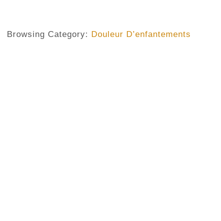
Browsing Category:
Douleur D’enfantements
DOULEUR D’ENFANTEMENTS
,
HISTOIRE DE L’ÉGLISE
Une Église En Maternité Prophé
No Comments
May 26, 2019
/
Le récit de l’histoire de l’épouse lésée du Christ En répo
nait fragile au commencement de notre ère Apportant une n
mais fidèle comme une vierge elle débute Avec quelques c
certain pauvre Nazaréen Qui jeta les gants aux normes de 
Unique Celui avec...