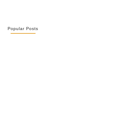
Popular Posts
r La Spiritualité De Ses…
2026
ity Is Not Uniformity
 2026