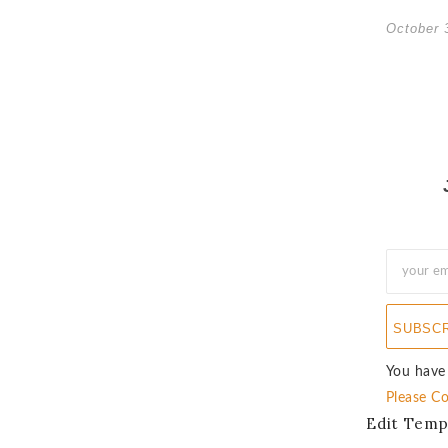
October 
SUBSC
You have
Please Co
Edit Temp