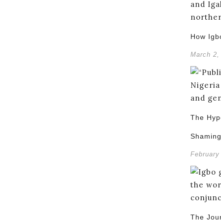
How Igb
March 2,
The Hypo
Shamin
February
The Jou