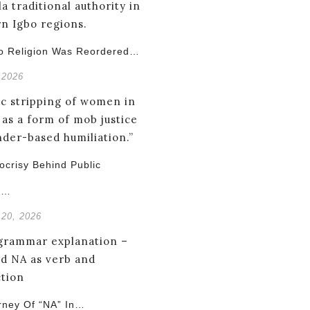
o Religion Was Reordered…
 2026
crisy Behind Public
g…
 20, 2026
rney Of “NA” In…