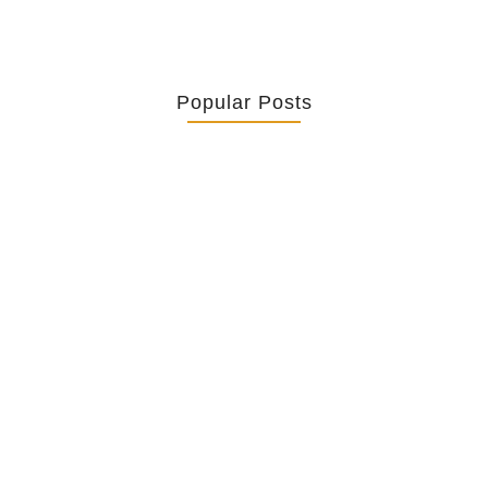
Popular Posts
Retrouver La Spiritualité De Ses…
July 16, 2026
Catholicity Is Not Uniformity
July 14, 2026