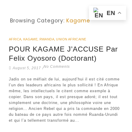
EN
Browsing Category:
Kagame
AFRICA
,
KAGAME
,
RWANDA
,
UNION AFRICAINE
POUR KAGAME J’ACCUSE Par
Felix Oyosoro (Doctorant)
No Comments
August 5, 2017
/
Jadis on se méfiait de lui, aujourd’hui il est cité comme
l’un des leadeurs africains le plus sollicité ! En Afrique
même, les intellectuels le citent comme exemple à
copier. Dans son pays, il est presque adoré; il est tout
simplement une doctrine, une philosophie voire une
religion… Ancien Rebel qui a pris la commande en 2000
du bateau de ce pays autre fois nommé Ruanda-Urundi
et qui l’a tellement transformé au...