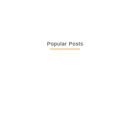
Popular Posts
Retrouver La Spiritualité De Ses…
July 16, 2026
Catholicity Is Not Uniformity
July 14, 2026