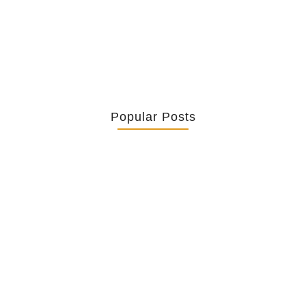
les inscriptions comme « Fuck the police » –...
Popular Posts
Retrouver La Spiritualité De Ses…
July 16, 2026
Catholicity Is Not Uniformity
July 14, 2026