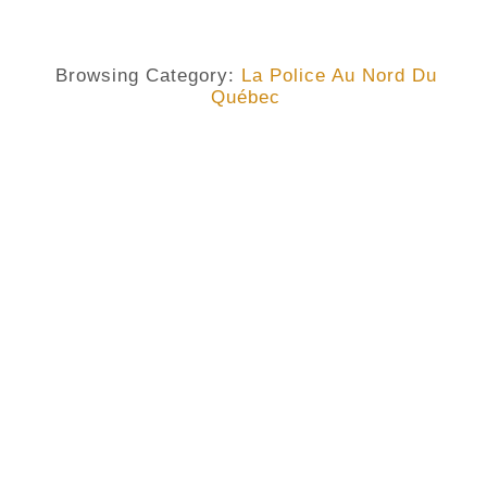
Browsing Category:
La Police Au Nord Du
Québec
LA POLICE AU NORD DU QUÉBEC
,
LA SÛRETÉ DU QUÉBEC
,
SCHEFFERVILLE
La Ville Où La Police « Is Your
Friend » – Alisonomi
No Comments
December 2, 2019
/
En anglais, on dit très souvent : « the police is your
friend » — la police est ton amie. Or, nous le savons
bien que, dans nos communautés, surtout éloignées, les
policiers ne sont pas souvent nos meilleurs amis. Ils
sont même de fois, vu comme l’ennemi juré d’une
catégorie de la population. Il suffit d’une petite
promenade dans les villes pour le confirmer. On y trouve