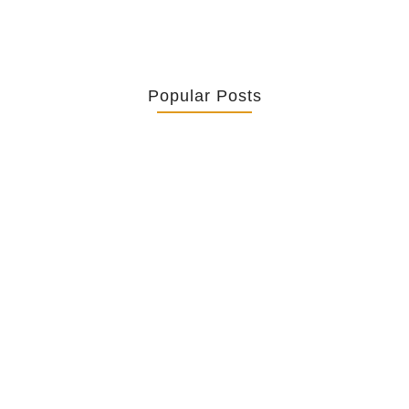
Popular Posts
Retrouver La Spiritualité De Ses…
July 16, 2026
Catholicity Is Not Uniformity
July 14, 2026