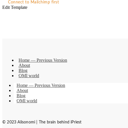
Connect to Mailchimp first
Edit Template
Home — Previous Version
About
Blog
OMI world
Home — Previous Version
About
Blog
OMI world
© 2023 Alisonomi | The brain behind iPriest