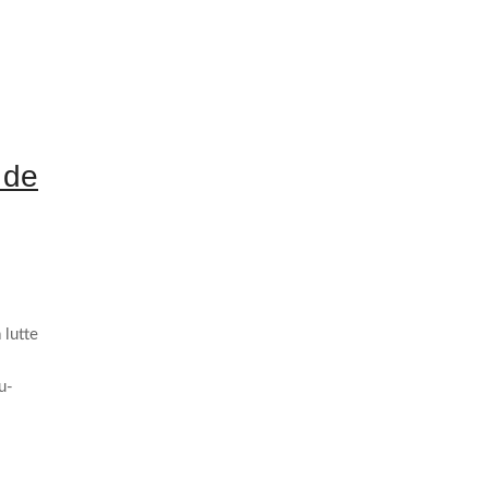
 de
 lutte
u-