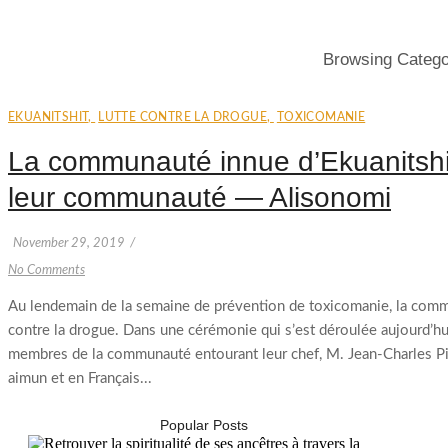
Browsing Categ
EKUANITSHIT
,
LUTTE CONTRE LA DROGUE
,
TOXICOMANIE
La communauté innue d’Ekuanitshi
leur communauté — Alisonomi
November 29, 2019
/
No Comments
Au lendemain de la semaine de prévention de toxicomanie, la commun
contre la drogue. Dans une cérémonie qui s’est déroulée aujourd’hui
membres de la communauté entourant leur chef, M. Jean-Charles Piet
aimun et en Français...
Popular Posts