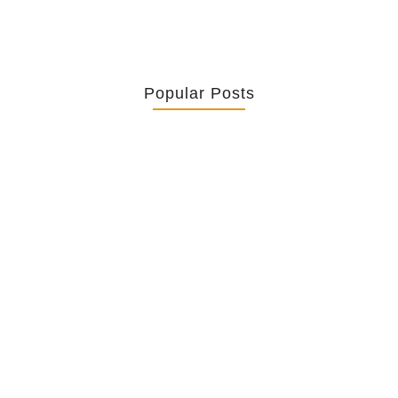
Popular Posts
Retrouver La Spiritualité De Ses…
July 16, 2026
Catholicity Is Not Uniformity
July 14, 2026