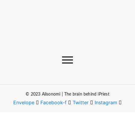
February 20, 2026
The Journey of “NA” in…
October 3, 2025
© 2023 Alisonomi | The brain behind iPriest
Envelope
Facebook-f
Twitter
Instagram