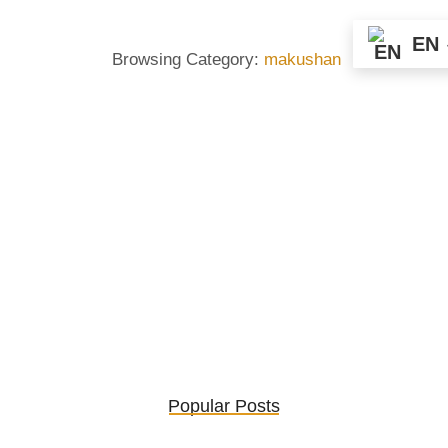
EN
Browsing Category:
makushan
MAKUSHAN
,
NUITSHIMIT
,
PORTAGE
Sixième Journée: Le Jour du
Makushan
No Comments
September 25, 2020
/
Vendredi 21 août, Mathilda Vollant On se réveille tôt pour profiter de la
laveuse-sécheuse, de nos derniers moments au Nipissis, et finalement
du réseau ! Direction mile 18, enfin sur la rivière moisie, le Mishta-Shipu.
Un tiraillement entre ce nouvel amour du nuitshimit, et l’appel incessant
de la maison car, on se sent déjà vraiment proche de notre chez-soi.
Nous n’avions pas dîné cette journée-là, puisqu’on devait laisser nos sacs
personnels et celle...
Popular Posts