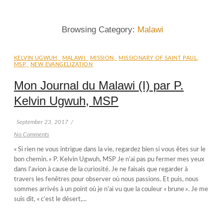
Browsing Category:
Malawi
KELVIN UGWUH
,
MALAWI
,
MISSION
,
MISSIONARY OF SAINT PAUL
,
MSP
,
NEW EVANGELIZATION
Mon Journal du Malawi (I) par P.
Kelvin Ugwuh, MSP
September 23, 2017
/
No Comments
« Si rien ne vous intrigue dans la vie, regardez bien si vous êtes sur le
bon chemin. » P. Kelvin Ugwuh, MSP Je n’ai pas pu fermer mes yeux
dans l’avion à cause de la curiosité. Je ne faisais que regarder à
travers les fenêtres pour observer où nous passions. Et puis, nous
sommes arrivés à un point où je n’ai vu que la couleur « brune ». Je me
suis dit, « c’est le désert,...