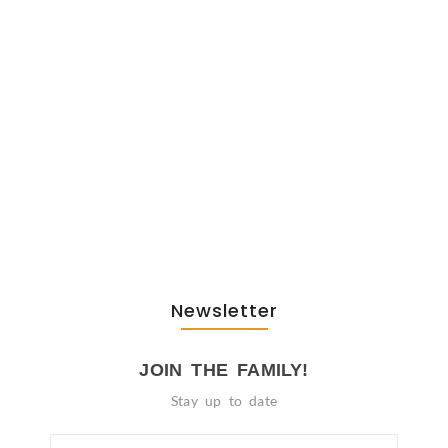
February 20, 2026
The Journey Of “NA” In…
October 3, 2025
Newsletter
JOIN THE FAMILY!
Stay up to date