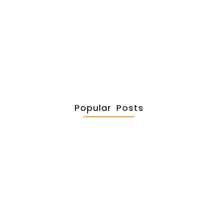
viennent du Père. Pour laquelle de ces œuvres
voulez-vous me lapider ? » 2. Qu’est-ce qu’il
m’interpelle à améliorer...
Popular Posts