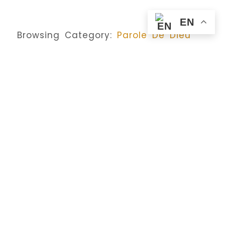
EN
Browsing Category:
Parole De Dieu
PARLE DU JOUR
,
PAROLE DE DIEU
,
VENDREDI DU 5ÈME SEMAINE DE CARÊME
La Parole De Dieu En Trois
Points (Jean 10, 31-42) By
Alisonomi
No Comments
April 3, 2020
/
1. Qu’est-ce que l’Évangile d’aujourd’hui
m’enseigne ? Jésus n’avait pas peur de ses
accusateurs, car il connaissait bien que ces actions
étaient bonnes. Il savait que toutes ses actions
étaient faites avec amour et en accord avec la
parole de Dieu. Voilà pourquoi il leur a demandé : «
J’ai multiplié sous vos yeux les œuvres bonnes qui