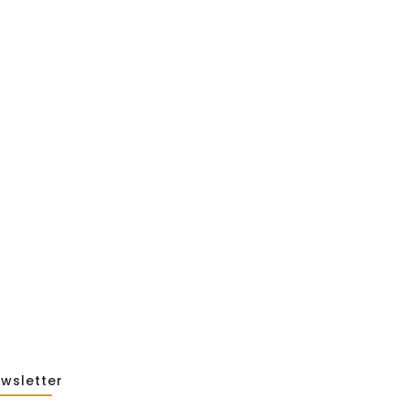
sy Behind Public
2026
 Of “NA” In…
25
wsletter