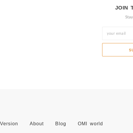
JOIN 
Sta
S
Version
About
Blog
OMI world