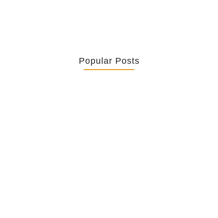
Popular Posts
Retrouver La Spiritualité De Ses…
July 16, 2026
Catholicity Is Not Uniformity
July 14, 2026