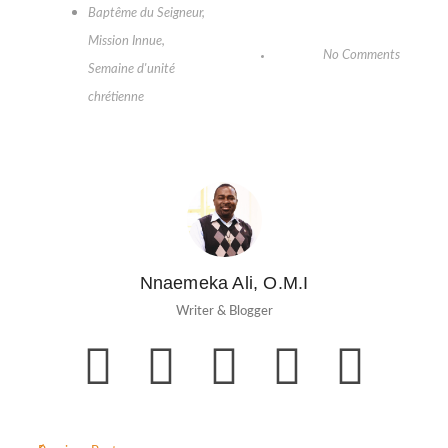
Baptême du Seigneur
,
Mission Innue
,
No Comments
Semaine d'unité
chrétienne
Nnaemeka Ali, O.M.I
Writer & Blogger