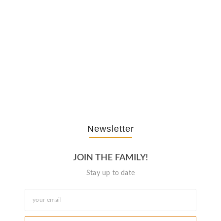
February 20, 2026
The Journey Of “NA” In…
October 3, 2025
Newsletter
JOIN THE FAMILY!
Stay up to date