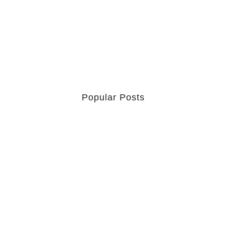
chants exécutés à la naissance d’un bébé, il y a un qui
me...
Popular Posts
Retrouver La Spiritualité De
Ses…
July 16, 2026