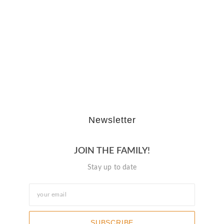
The Journey Of “NA” In…
October 3, 2025
Newsletter
JOIN THE FAMILY!
Stay up to date
SUBSCRIBE