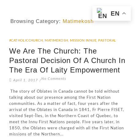
EN
Browsing Category:
Matimekosh
#CATHOLICCHURCH
,
MATIMEKOSH
,
MISSION INNUE
,
PASTORAL
We Are The Church: The
Pastoral Decision Of A Church In
The Era Of Laity Empowerment
No Comments
April 1, 2017
/
The story of Oblates in Canada cannot be told without
talking about our presence among the First Nation
communities. As a matter of fact, four years after the
arrival of the Oblates in Canada in 1841, Fr Pierre FISET,
visited Sept-Îles, in the Northern Coast of Quebec, to
meet the Innu First Nations people. Five years later, in
1850, the Oblates were charged with all the First Nation
missions of the Northern...