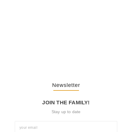
The Journey Of “NA” In…
October 3, 2025
Newsletter
JOIN THE FAMILY!
Stay up to date