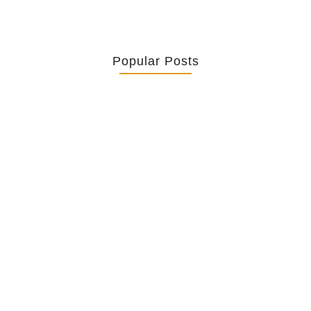
Popular Posts
Retrouver La Spiritualité De Ses…
July 16, 2026
Catholicity Is Not Uniformity
July 14, 2026