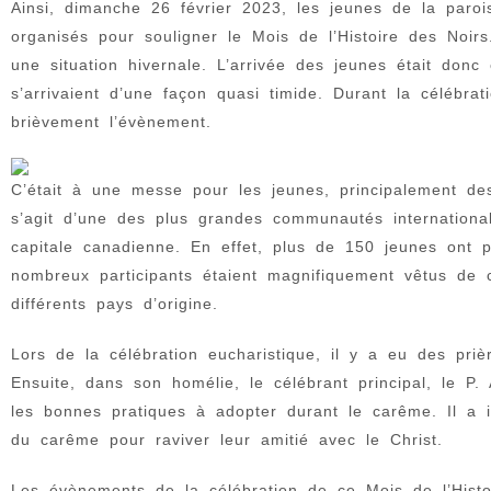
Ainsi, dimanche 26 février 2023, les jeunes de la paro
organisés pour souligner le Mois de l’Histoire des Noi
une situation hivernale. L’arrivée des jeunes était donc 
s’arrivaient d’une façon quasi timide. Durant la célébra
brièvement l’évènement.
C’était à une messe pour les jeunes, principalement des é
s’agit d’une des plus grandes communautés internation
capitale canadienne. En effet, plus de 150 jeunes ont p
nombreux participants étaient magnifiquement vêtus de co
différents pays d’origine.
Lors de la célébration eucharistique, il y a eu des priè
Ensuite, dans son homélie, le célébrant principal, le P.
les bonnes pratiques à adopter durant le carême. Il a i
du carême pour raviver leur amitié avec le Christ.
Les évènements de la célébration de ce Mois de l’Histo