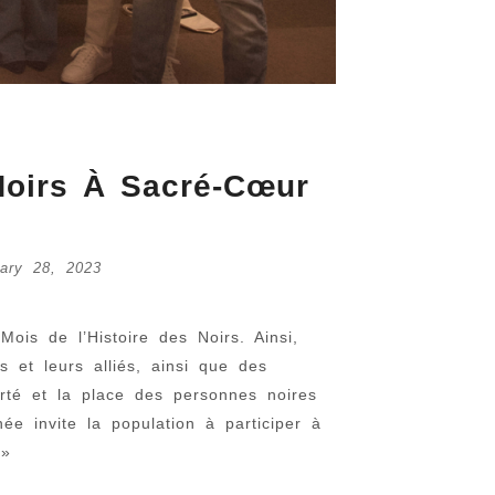
Noirs À Sacré-Cœur
How Igbo Rel
uary 28, 2023
Reordered…
March 2, 2026
ois de l’Histoire des Noirs. Ainsi,
 et leurs alliés, ainsi que des
fierté et la place des personnes noires
e invite la population à participer à
 »