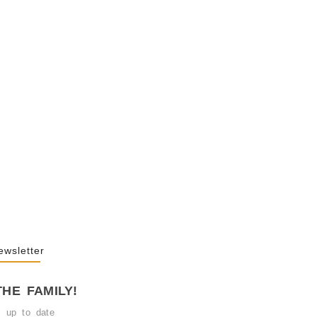
y Behind Public
2026
 Of “NA” In…
25
ewsletter
THE FAMILY!
y up to date