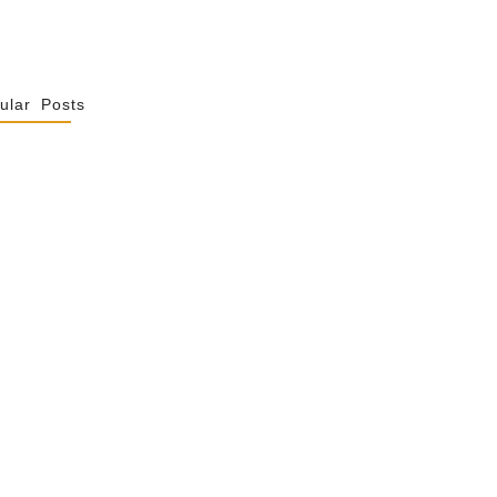
ular Posts
Spiritualité De
 Not Uniformity