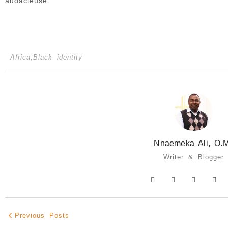
audacieuse.
Africa
,
Black identity
Nnaemeka Ali, O.M
Writer & Blogger
Previous Posts