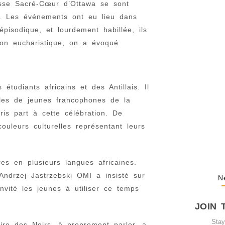
isse Sacré-Cœur d’Ottawa se sont
The Hypocris
rs. Les événements ont eu lieu dans
Shaming…
épisodique, et lourdement habillée, ils
February 20, 
tion eucharistique, on a évoqué
tudiants africains et des Antillais. Il
ales de jeunes francophones de la
The Journey
ris part à cette célébration. De
October 3, 20
uleurs culturelles représentant leurs
res en plusieurs langues africaines.
 Andrzej Jastrzebski OMI a insisté sur
N
nvité les jeunes à utiliser ce temps
JOIN 
Sta
ire des Noirs, à proprement parler, a