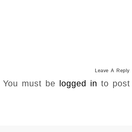
CATHOLICITY IN IGBO LAND
,
COLONISATION
How Igbo Religion Was Reordered By Igala And 
March 2, 2026
/
Leave A Reply
You must be
logged in
to post