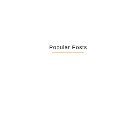
Popular Posts
Retrouver La Spiritualité De Ses…
July 16, 2026
Catholicity Is Not Uniformity
July 14, 2026