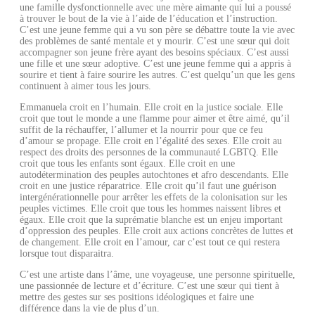
une famille dysfonctionnelle avec une mère aimante qui lui a poussé
à trouver le bout de la vie à l’aide de l’éducation et l’instruction.
C’est une jeune femme qui a vu son père se débattre toute la vie avec
des problèmes de santé mentale et y mourir. C’est une sœur qui doit
accompagner son jeune frère ayant des besoins spéciaux. C’est aussi
une fille et une sœur adoptive. C’est une jeune femme qui a appris à
sourire et tient à faire sourire les autres. C’est quelqu’un que les gens
continuent à aimer tous les jours.
Emmanuela croit en l’humain. Elle croit en la justice sociale. Elle
croit que tout le monde a une flamme pour aimer et être aimé, qu’il
suffit de la réchauffer, l’allumer et la nourrir pour que ce feu
d’amour se propage. Elle croit en l’égalité des sexes. Elle croit au
respect des droits des personnes de la communauté LGBTQ. Elle
croit que tous les enfants sont égaux. Elle croit en une
autodétermination des peuples autochtones et afro descendants. Elle
croit en une justice réparatrice. Elle croit qu’il faut une guérison
intergénérationnelle pour arrêter les effets de la colonisation sur les
peuples victimes. Elle croit que tous les hommes naissent libres et
égaux. Elle croit que la suprématie blanche est un enjeu important
d’oppression des peuples. Elle croit aux actions concrètes de luttes et
de changement. Elle croit en l’amour, car c’est tout ce qui restera
lorsque tout disparaitra.
C’est une artiste dans l’âme, une voyageuse, une personne spirituelle,
une passionnée de lecture et d’écriture. C’est une sœur qui tient à
mettre des gestes sur ses positions idéologiques et faire une
différence dans la vie de plus d’un.