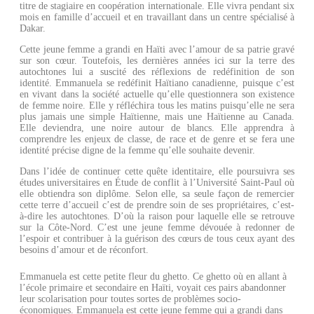
titre de stagiaire en coopération internationale. Elle vivra pendant six
mois en famille d’accueil et en travaillant dans un centre spécialisé à
Dakar.
Cette jeune femme a grandi en Haïti avec l’amour de sa patrie gravé
sur son cœur. Toutefois, les dernières années ici sur la terre des
autochtones lui a suscité des réflexions de redéfinition de son
identité. Emmanuela se redéfinit Haïtiano canadienne, puisque c’est
en vivant dans la société actuelle qu’elle questionnera son existence
de femme noire. Elle y réfléchira tous les matins puisqu’elle ne sera
plus jamais une simple Haïtienne, mais une Haïtienne au Canada.
Elle deviendra, une noire autour de blancs. Elle apprendra à
comprendre les enjeux de classe, de race et de genre et se fera une
identité précise digne de la femme qu’elle souhaite devenir.
Dans l’idée de continuer cette quête identitaire, elle poursuivra ses
études universitaires en Étude de conflit à l’Université Saint-Paul où
elle obtiendra son diplôme. Selon elle, sa seule façon de remercier
cette terre d’accueil c’est de prendre soin de ses propriétaires, c’est-
à-dire les autochtones. D’où la raison pour laquelle elle se retrouve
sur la Côte-Nord. C’est une jeune femme dévouée à redonner de
l’espoir et contribuer à la guérison des cœurs de tous ceux ayant des
besoins d’amour et de réconfort.
Emmanuela est cette petite fleur du ghetto. Ce ghetto où en allant à
l’école primaire et secondaire en Haïti, voyait ces pairs abandonner
leur scolarisation pour toutes sortes de problèmes socio-
économiques. Emmanuela est cette jeune femme qui a grandi dans