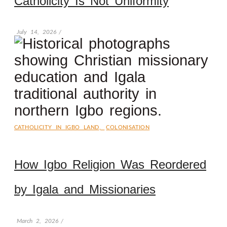
Catholicity Is Not Uniformity
July 14, 2026
/
CATHOLICITY IN IGBO LAND
,
COLONISATION
How Igbo Religion Was Reordered
by Igala and Missionaries
March 2, 2026
/